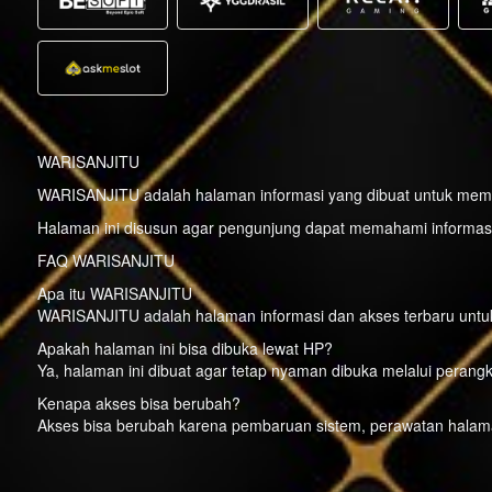
WARISANJITU
WARISANJITU adalah halaman informasi yang dibuat untuk mem
Halaman ini disusun agar pengunjung dapat memahami informasi
FAQ WARISANJITU
Apa itu WARISANJITU
WARISANJITU adalah halaman informasi dan akses terbaru unt
Apakah halaman ini bisa dibuka lewat HP?
Ya, halaman ini dibuat agar tetap nyaman dibuka melalui perangk
Kenapa akses bisa berubah?
Akses bisa berubah karena pembaruan sistem, perawatan halaman