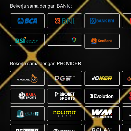
Bekerja sama dengan BANK :
Bekerja sama dengan PROVIDER :