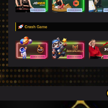
Crash Game