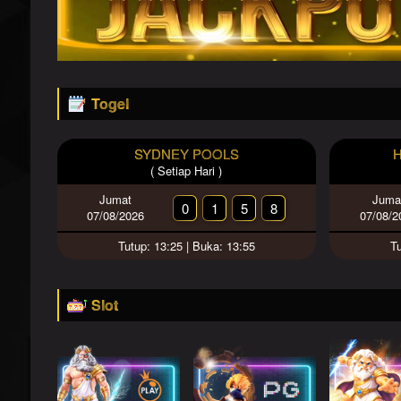
Togel
SYDNEY POOLS
( Setiap Hari )
Jumat
Juma
0
1
5
8
07/08/2026
07/08/2
Tutup: 13:25 | Buka: 13:55
Tu
Slot