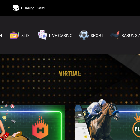
i
Hubungi Kami
EL
SLOT
LIVE CASINO
SPORT
SABUNG 
VIRTUAL