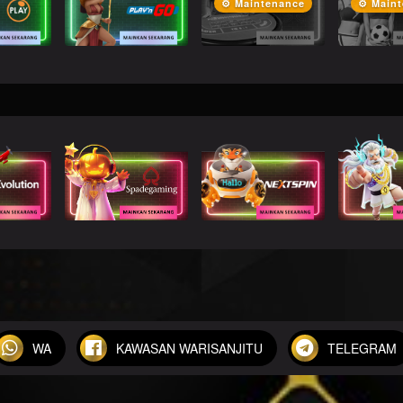
⚙ Maintenance
⚙ Main
WA
KAWASAN WARISANJITU
TELEGRAM