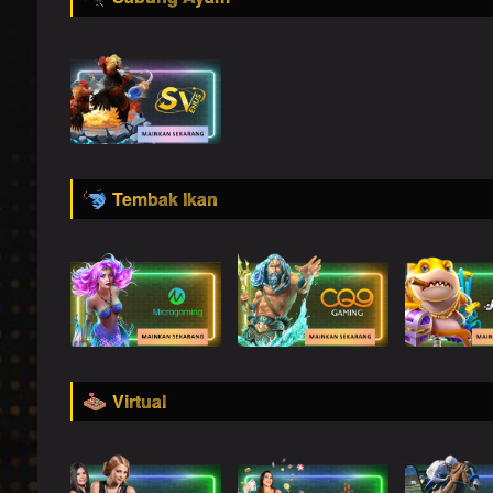
Tembak Ikan
Virtual