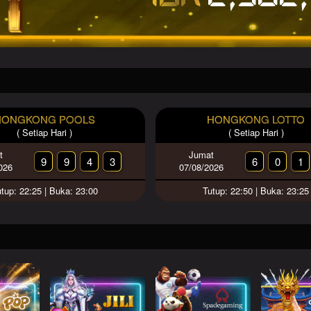
HONGKONG POOLS
HONGKONG LOTTO
( Setiap Hari )
( Setiap Hari )
t
Jumat
9
9
4
3
6
0
1
026
07/08/2026
tup: 22:25 | Buka: 23:00
Tutup: 22:50 | Buka: 23:25