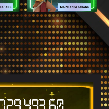
,729,510.40