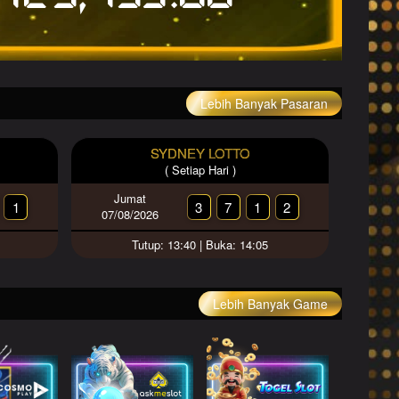
Lebih Banyak Pasaran
SYDNEY LOTTO
( Setiap Hari )
Jumat
1
3
7
1
2
07/08/2026
Tutup: 13:40 | Buka: 14:05
Lebih Banyak Game