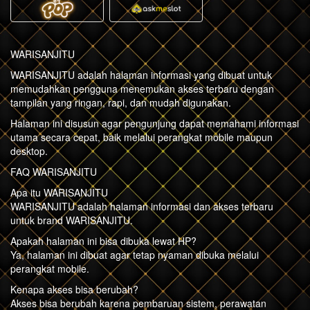
WARISANJITU
WARISANJITU adalah halaman informasi yang dibuat untuk
memudahkan pengguna menemukan akses terbaru dengan
tampilan yang ringan, rapi, dan mudah digunakan.
Halaman ini disusun agar pengunjung dapat memahami informasi
utama secara cepat, baik melalui perangkat mobile maupun
desktop.
FAQ WARISANJITU
Apa itu WARISANJITU
WARISANJITU adalah halaman informasi dan akses terbaru
untuk brand WARISANJITU.
Apakah halaman ini bisa dibuka lewat HP?
Ya, halaman ini dibuat agar tetap nyaman dibuka melalui
perangkat mobile.
Kenapa akses bisa berubah?
Akses bisa berubah karena pembaruan sistem, perawatan